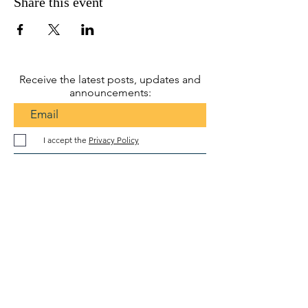
Share this event
Receive the latest posts, updates and
announcements:
I accept the
Privacy Policy
Subscribe
Dr. OFER WALDMAN
Ph.D.
, Dipl.
Mus.
oferwaldman@gmail.com
ofer.waldman