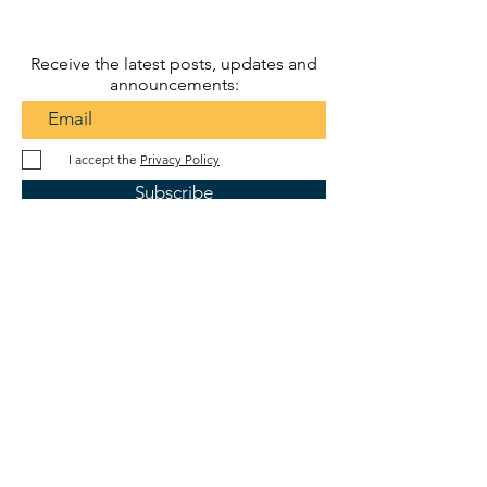
Receive the latest posts, updates and
announcements:
I accept the
Privacy Policy
Subscribe
Dr. OFER WALDMAN
Ph.D.
, Dipl.
Mus.
oferwaldman@gmail.com
ofer.waldman
oferwaldman