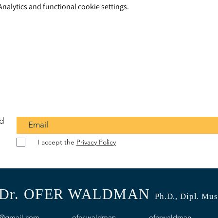
alytics and functional cookie settings.
nd
I accept the
Privacy Policy
Dr. OFER WALDMAN
Ph.D.
, Dipl. Mus
n@gmail.com
ofer.waldman
oferwaldman